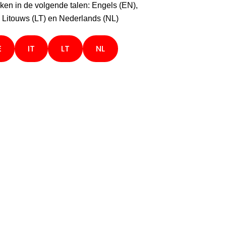
ken in de volgende talen: Engels (EN),
), Litouws (LT) en Nederlands (NL)
E
IT
LT
NL