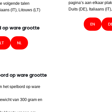
pagina’s aan elkaar plak
de volgende talen
Duits (DE), Italiaans (IT
aans (IT), Litouws (LT)
EN
D
d op ware grootte
LT
NL
bord op ware grootte
n het spelbord op ware
ewicht van 300 gram en