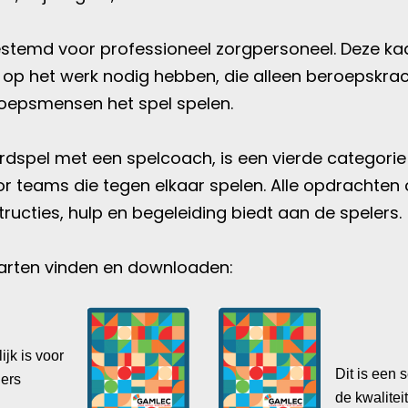
estemd voor professioneel zorgpersoneel. Deze kaa
ng op het werk nodig hebben, die alleen beroepskra
oepsmensen het spel spelen.
ordspel met een spelcoach, is een vierde categori
oor teams die tegen elkaar spelen. Alle opdracht
ructies, hulp en begeleiding biedt aan de spelers.
aarten vinden en downloaden:
ijk is voor
Dit is een 
ners
de kwalite