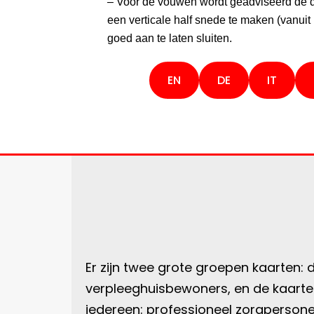
– Voor de vouwen wordt geadviseerd de d
een verticale half snede te maken (vanuit
goed aan te laten sluiten.
EN
DE
IT
Er zijn twee grote groepen kaarten: d
verpleeghuisbewoners, en de kaarten 
iedereen: professioneel zorgpersoneel