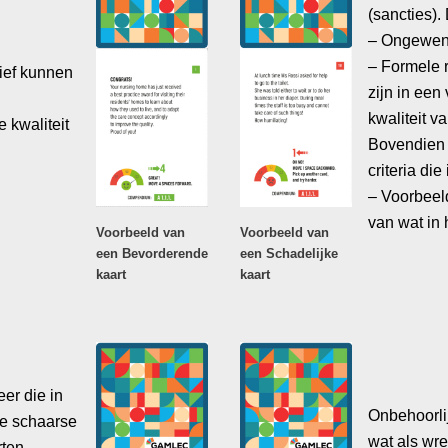
(sancties).
– Ongewens
– Formele r
ief kunnen
zijn in een
kwaliteit 
 kwaliteit
Bovendien 
criteria di
– Voorbeeld
van wat in
Voorbeeld van
Voorbeeld van
een Bevorderende
een Schadelijke
kaart
kaart
er die in
Onbehoorlij
e schaarse
wat als wr
rten