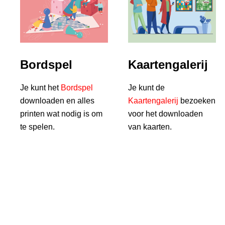
visually
impaired
who
are
using
Bordspel
Kaartengalerij
a
screen
Je kunt het
Bordspel
Je kunt de
reader;
downloaden en alles
Kaartengalerij
bezoeken
Press
printen wat nodig is om
voor het downloaden
Control-
te spelen.
van kaarten.
F10
to
open
an
accessibility
menu.